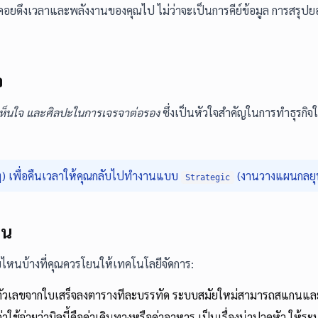
อยดึงเวลาและพลังงานของคุณไป ไม่ว่าจะเป็นการคีย์ข้อมูล การสรุปยอด
จ
เห็นใจ และศิลปะในการเจรจาต่อรอง
ซึ่งเป็นหัวใจสำคัญในการทำธุรกิ
) เพื่อคืนเวลาให้คุณกลับไปทำงานแบบ
(งานวางแผนกลยุท
Strategic
ทน
ไหนบ้างที่คุณควรโยนให้เทคโนโลยีจัดการ:
ัวเลขจากใบเสร็จลงตารางทีละบรรทัด ระบบสมัยใหม่สามารถสแกนและดึง
ใช้จ่ายว่าบิลนี้คือค่าเดินทางหรือค่าอาหาร เป็นเรื่องน่าปวดหัว ให