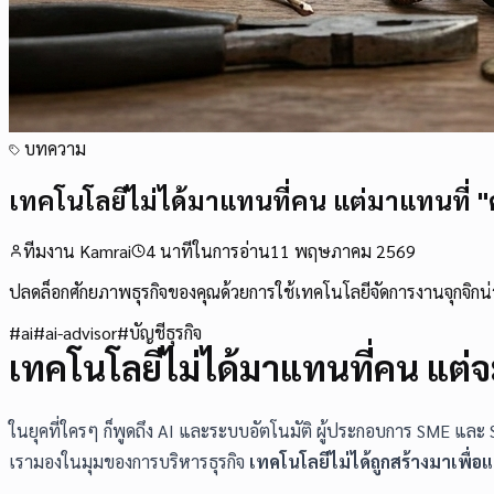
บทความ
เทคโนโลยีไม่ได้มาแทนที่คน แต่มาแทนที่ "
ทีมงาน Kamrai
4
นาทีในการอ่าน
11 พฤษภาคม 2569
ปลดล็อกศักยภาพธุรกิจของคุณด้วยการใช้เทคโนโลยีจัดการงานจุกจิกน่าเ
#
ai
#
ai-advisor
#
บัญชีธุรกิจ
เทคโนโลยีไม่ได้มาแทนที่คน แต
ในยุคที่ใครๆ ก็พูดถึง AI และระบบอัตโนมัติ ผู้ประกอบการ SME แ
เรามองในมุมของการบริหารธุรกิจ
เทคโนโลยีไม่ได้ถูกสร้างมาเพื่อแ