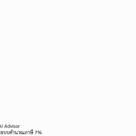
ค่าดำเนินงาน
ธ.กรุงเทพ
ชำระแล้ว
+
40,000
30 พ.ค.
รับชำระงานออกแบบโลโก้
รายได้ค่าบริการ
ธ.กสิกรไทย
ชำระแล้ว
-
3,200
29 พ.ค.
ค่าเดินทางพบลูกค้า
ค่าเดินทาง
เงินสด
I Advisor
ชำระแล้ว
ระบบคำนวณภาษี 7%