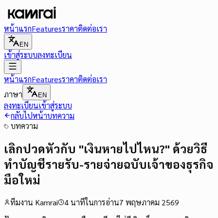
หน้าแรก
Features
ราคา
ติดต่อเรา
EN
เข้าสู่ระบบ
ลงทะเบียน
หน้าแรก
Features
ราคา
ติดต่อเรา
ภาษา
EN
ลงทะเบียน
เข้าสู่ระบบ
กลับไปหน้าบทความ
บทความ
เลิกปวดหัวกับ "เงินหายไปไหน?" ด้วยวิธี
ทำบัญชีรายรับ-รายจ่ายฉบับเจ้าของธุรกิจ
มือใหม่
ทีมงาน Kamrai
4
นาทีในการอ่าน
7 พฤษภาคม 2569