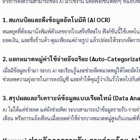
จากการดึงความสามารถของ AI มาใช้งาน นี่คือฟังก์ชันหลักๆ ที่แอปพลิ
1. สแกนบิลและดึงข้อมูลอัตโนมัติ (AI OCR)
หมดยุคที่ต้องมานั่งพิมพ์ตัวเลขจากใบเสร็จทีละใบ ฟังก์ชันนี้ใช้เทค
ยอดเงิน, และชื่อร้านค้า คุณเพียงแค่ถ่ายรูป แล้วปล่อยให้ระบบจัดการ
2. แยกหมวดหมู่ค่าใช้จ่ายอัจฉริยะ (Auto-Categoriza
เมื่อมีข้อมูลเข้ามา ระบบ AI จะเรียนรู้และช่วยจัดหมวดหมู่ให้โดยอั
ช่วยลดความยุ่งยากในการลงบัญชี และทำให้คุณรู้ว่าเงินรั่วไหลไปกับส
3. สรุปผลและวิเคราะห์ข้อมูลแบบเรียลไทม์ (Data Anal
AI ไม่ได้แค่ช่วยจด แต่ยังช่วยคิด! ระบบสามารถนำข้อมูลรายรับ-ร
เดือน หรือการแจ้งเตือนเมื่อยอดค่าใช้จ่ายบางหมวดหมู่สูงเกินเกณฑ์ที่ตั