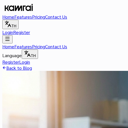
Home
Features
Pricing
Contact Us
TH
Login
Register
Home
Features
Pricing
Contact Us
Language
TH
Register
Login
Back to Blog